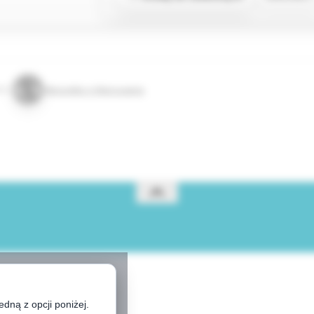
Wszystko o Warszawie
EZ:
edną z opcji poniżej.